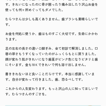
す。きれいになったのに骨が囲ったり痛み出したり沢山お金を
使っても何ヶ所めぐってもダメでした。
むらつさんは少しも高くありません。歯ブラシも素晴らしいで
す。
お金を何処に使うか、歯はものすごく大切です。生命にかかわ
ります。
足の左右の長さの違いＯ脚ぎみ、全て初診で解消しました。口
唇の厚さもうすくなっていたのがふっくらもとに戻りました。
顔が変わり肌がきれいになり歯茎がピンク色になりピタリと歯
にそいます。金も
18
Ｋできれいで何も溶け出しません。
書ききれないほど良いことだらけです。本当に感謝していま
す。自分が変わって行きました。歯、恐るべしです。
これからの人生変わります。もっと沢山の人に知ってほしいで
す。むらつさんのすごさを。