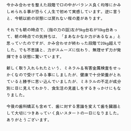
今かみ合わせを整えた段階で口の中がバランス良く均等にかみ
しめられる事が恐らく人生で初めて実感しています。逆に言う
と、今朝以前の状態には戻れない程の差があります。
それでも朝の時点で、
(
指の力の話
)
左が
9kg
台右が
10kg
台あっ
て、朝の時点での気持ちは、「まあなかなか力があるなぁ」と
思っていたのですが、かみ合わせが終わった段階で
20kg
超えで
した。でも不思議と、力がスムーズに伝わり、無理せず力が発
揮できる状態に驚いています。
新しく取り入れられたという、ミネラル＆有害金属検査をせっ
かくなので受けてみる事にしましたが、健康で十分栄養がとれ
ていると勝手に思い込んでいましたが、ミネラルの不足が成分
別に目に見えてわかり、食生活の見直しをするきっかけにもな
りました。
今後の歯科矯正も含めて、歯に対する意識を変えて歯を臓器と
して大切につきあっていく良いスタートの一日になりました。
ありがとうございます。