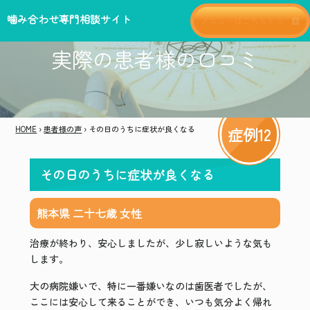
噛み合わせ専門相談サイト
メニューはこちらから
実際の患者様の口コミ
HOME
›
患者様の声
›
その日のうちに症状が良くなる
症例12
その日のうちに症状が良くなる
熊本県 二十七歳 女性
治療が終わり、安心しましたが、少し寂しいような気も
します。
大の病院嫌いで、特に一番嫌いなのは歯医者でしたが、
ここには安心して来ることができ、いつも気分よく帰れ